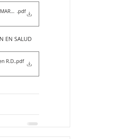
 MARZO DICIEMBRE 2020
.pdf
N EN SALUD 
en R.D.
.pdf