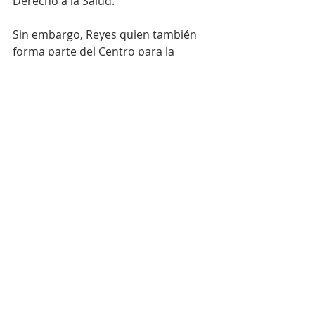
Derecho a la Salud. 
Sin embargo, Reyes quien también 
forma parte del Centro para la 
Educación y el Desarrollo, advirtió 
que independientemente del nivel 
de articulación las entidades 
comunitarias y sociales no deben 
bajar la guardia, ni los medios de 
presión social para que tanto el 
actual gobierno como las 
autoridades que asumirán el control 
del país a parir del 16 de agosto, 
jueguen su   rol como garantes del 
derecho a la salud de la población. 
Coordinación de Comunicación de 
ADESA