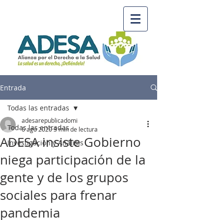
Entrada
Todas las entradas
adesarepublicadomi
Todas las entradas
6 ago 2020
3 min de lectura
ADESA insiste Gobierno
Investigación y Análisis
niega participación de la
gente y de los grupos
sociales para frenar
pandemia